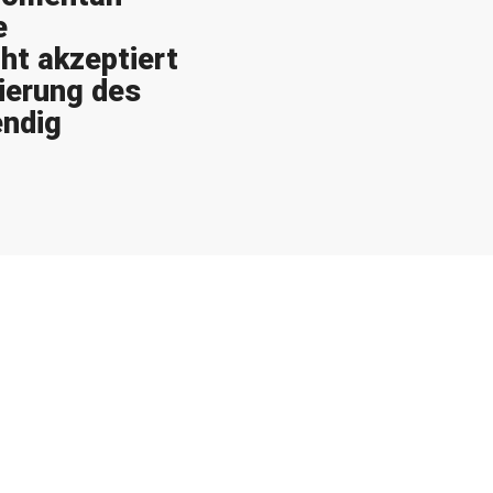
e
t akzeptiert
dierung des
ndig