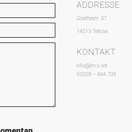
ADDRESSE
Goethestr. 37
14513 Teltow
KONTAKT
info@lm-s.net
03328 – 444 709
 momentan